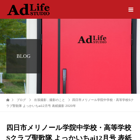
BLOG
ブログ
出張撮影
,
撮影のこと
四日市メリノール学院中学校・高等学校Sク
ラブ聖歌隊 よっかいちai12月号 表紙撮影 2020年
四日市メリノール学院中学校・高等学校
Sクラブ聖歌隊 よっかいちai12月号 表紙