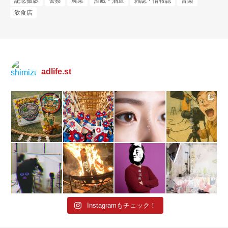
記念撮影
警察
農業
酒蔵・酒造
雑誌・情報誌
音楽
飲食店
adlife.st
Instagramもチェック！