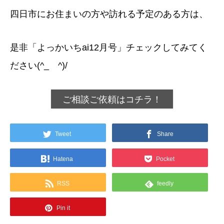
四日市にお住まいの方や訪れる予定のある方は、
是非「よっかいちai12月号」チェックしてみてく
ださい(^_ゝ^)/
ご相談ご依頼はコチラ！
Tweet
Share
Hatena
Pocket
RSS
feedly
Pin it