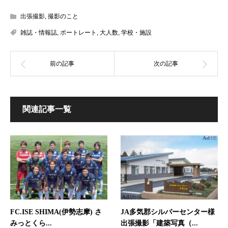
出張撮影
,
撮影のこと
雑誌・情報誌
,
ポートレート
,
大人数
,
学校・施設
関連記事一覧
FC.ISE SHIMA(伊勢志摩) さ
JA多気郡シルバーセンター様
みっとくら...
出張撮影「建築写真（...