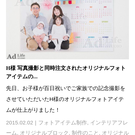
H様 写真撮影と同時注文されたオリジナルフォト
アイテムの...
先日、お子様が百日祝いでご家族での記念撮影を
させていただいたH様のオリジナルフォトアイテ
ムが仕上がりました！
2015.02.02
フォトアイテム制作
,
インテリアフレ
ーム
,
オリジナルブロック
,
制作のこと
,
オリジナル