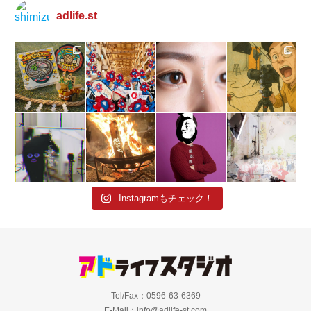
adlife.st
Instagramもチェック！
Tel/Fax：0596-63-6369
E-Mail：info@adlife-st.com