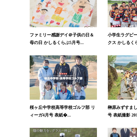
ファミリー感謝デイ＠子供の日＆
小学生ラグビ
母の日 かしるくらぶ5月号...
クス かしるくらぶ
桜ヶ丘中学校高等学校ゴルフ部 リ
榊原みずすまし
ィーガ4月号 表紙�...
号 表紙撮影 20