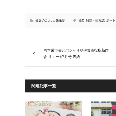
撮影のこと
,
出張撮影
音楽
,
雑誌・情報誌
,
ポート
岡本栄市長とパシャり＠伊賀市役所新庁
舎 リィーガ3月号 表紙...
関連記事一覧