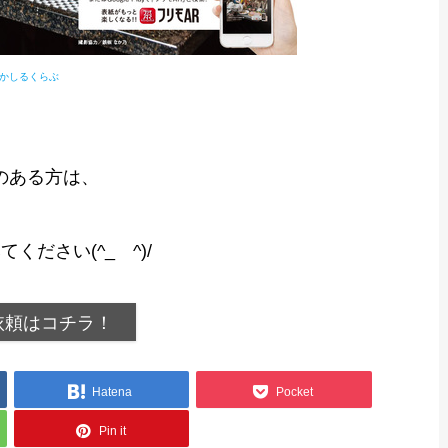
かしるくらぶ
のある方は、
ださい(^_ゝ^)/
依頼はコチラ！
Hatena
Pocket
Pin it