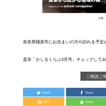
出典：
奈良県橿原市にお住まいの方や訪れる予定
是非「かしるくらぶ3月号」チェックしてみてく
ご相談ご
Tweet
Share
RSS
feedly