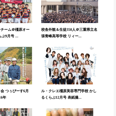
ーチーム＠橿原オー
校舎外観＆生徒350人＠三重県立名
9月号 ...
張青峰高等学校 リィー...
会 つぅぴーす6月
ル・クレエ橿原美容専門学校 かし
16年
るくらぶ12月号 表紙撮...