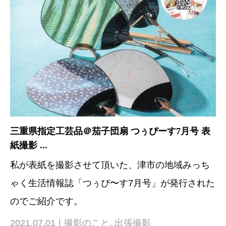
三重県指定工芸品＠茄子団扇 つぅぴーす7月号 表
紙撮影 ...
私が表紙を撮影させて頂いた、津市の地域みっち
ゃく生活情報誌「つぅぴ〜す7月号」が発行された
のでご紹介です。
2021.07.01
撮影のこと
,
出張撮影