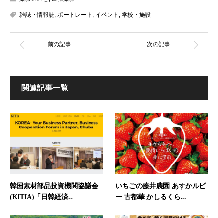
雑誌・情報誌
,
ポートレート
,
イベント
,
学校・施設
関連記事一覧
韓国素材部品投資機関協議会
いちごの藤井農園 あすかルビ
(KITIA)「日韓経済...
ー 古都華 かしるくら...