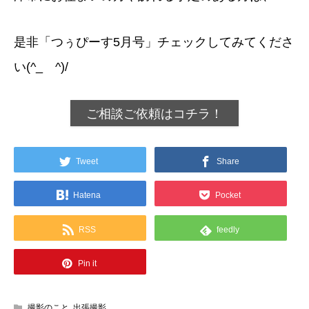
是非「つぅぴーす5月号」チェックしてみてくださ
い(^_ゝ^)/
ご相談ご依頼はコチラ！
Tweet
Share
Hatena
Pocket
RSS
feedly
Pin it
撮影のこと
,
出張撮影