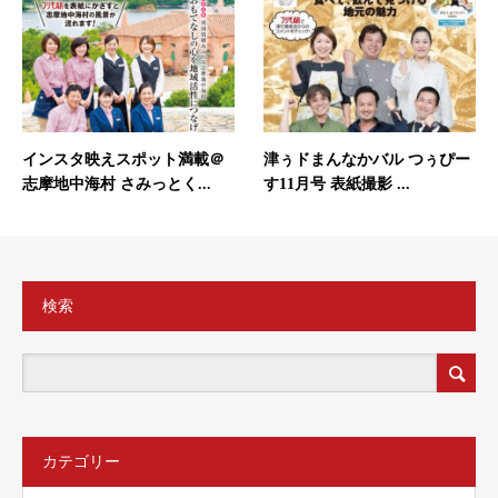
インスタ映えスポット満載＠
津ぅドまんなかバル つぅぴー
志摩地中海村 さみっとく...
す11月号 表紙撮影 ...
検索
カテゴリー