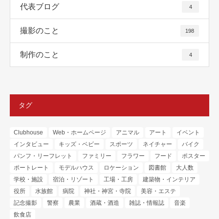
代表ブログ
4
撮影のこと
198
制作のこと
4
タグ
Clubhouse
Web・ホームページ
アニマル
アート
イベント
インタビュー
キッズ・ベビー
スポーツ
ネイチャー
バイク
パンフ・リーフレット
ファミリー
フラワー
フード
ポスター
ポートレート
モデルハウス
ロケーション
図書館
大人数
学校・施設
宿泊・リゾート
工場・工房
建築物・インテリア
役所
水族館
病院
神社・神宮・寺院
美容・エステ
記念撮影
警察
農業
酒蔵・酒造
雑誌・情報誌
音楽
飲食店