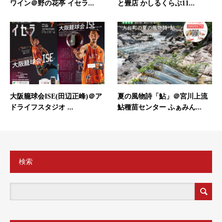
ワイン＠野の花亭 イセラ...
と畳店 かしるくらぶ11...
大阪籠球会ISE(田辺正峰)＠ア
夏の風物詩「鮎」＠宮川上流
ドライフスタジオ ...
鮎種苗センター ふぁみん...
検索