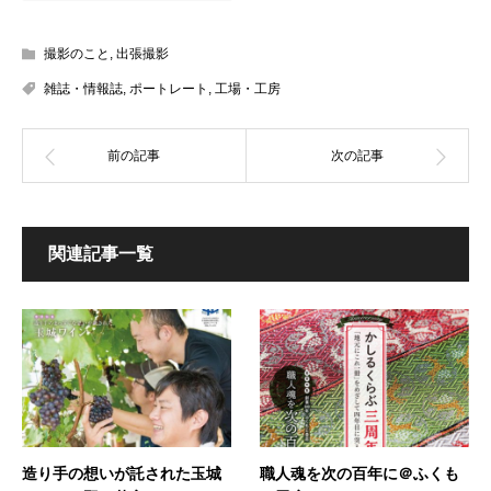
撮影のこと
,
出張撮影
雑誌・情報誌
,
ポートレート
,
工場・工房
関連記事一覧
造り手の想いが託された玉城
職人魂を次の百年に＠ふくも