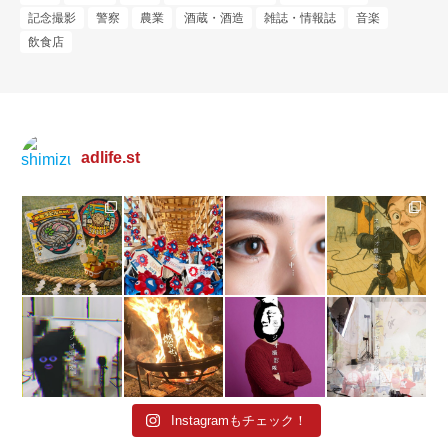
記念撮影
警察
農業
酒蔵・酒造
雑誌・情報誌
音楽
飲食店
adlife.st
Instagramもチェック！