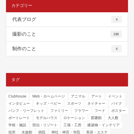
カテゴリー
代表ブログ
4
撮影のこと
198
制作のこと
4
タグ
Clubhouse
Web・ホームページ
アニマル
アート
イベント
インタビュー
キッズ・ベビー
スポーツ
ネイチャー
バイク
パンフ・リーフレット
ファミリー
フラワー
フード
ポスター
ポートレート
モデルハウス
ロケーション
図書館
大人数
学校・施設
宿泊・リゾート
工場・工房
建築物・インテリア
役所
水族館
病院
神社・神宮・寺院
美容・エステ