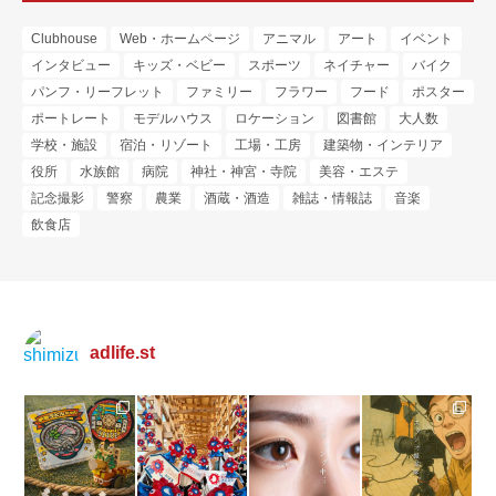
Clubhouse
Web・ホームページ
アニマル
アート
イベント
インタビュー
キッズ・ベビー
スポーツ
ネイチャー
バイク
パンフ・リーフレット
ファミリー
フラワー
フード
ポスター
ポートレート
モデルハウス
ロケーション
図書館
大人数
学校・施設
宿泊・リゾート
工場・工房
建築物・インテリア
役所
水族館
病院
神社・神宮・寺院
美容・エステ
記念撮影
警察
農業
酒蔵・酒造
雑誌・情報誌
音楽
飲食店
adlife.st