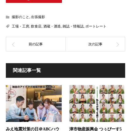
撮影のこと
,
出張撮影
工場・工房
,
飲食店
,
酒蔵・酒造
,
雑誌・情報誌
,
ポートレート
関連記事一覧
みえ地震対策の日＠ABCハウ
津市物産振興会 つぅぴーす5