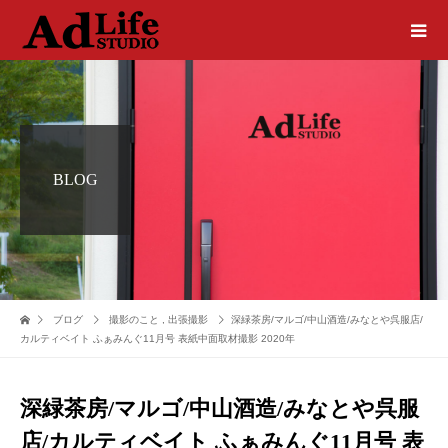
BLOG
ブログ
撮影のこと
,
出張撮影
深緑茶房/マルゴ/中山酒造/みなとや呉服店/
カルティベイト ふぁみんぐ11月号 表紙中面取材撮影 2020年
深緑茶房/マルゴ/中山酒造/みなとや呉服
店/カルティベイト ふぁみんぐ11月号 表