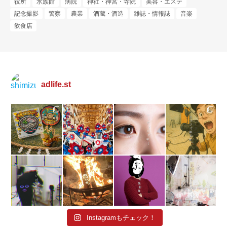
役所
水族館
病院
神社・神宮・寺院
美容・エステ
記念撮影
警察
農業
酒蔵・酒造
雑誌・情報誌
音楽
飲食店
adlife.st
Instagramもチェック！