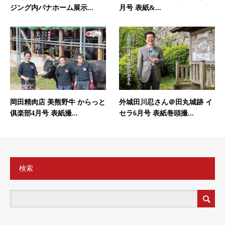
ジング内パナホーム展示...
月号 表紙&...
岡田精肉店 美熊野牛 からっと
外城田川忍さん＠田丸城跡 イ
俱楽部4月号 表紙撮...
セラ6月号 表紙巻頭撮...
検索