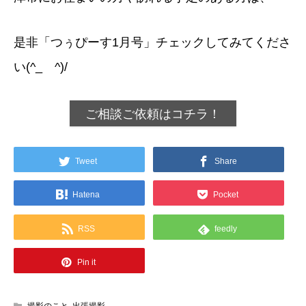
是非「つぅぴーす1月号」チェックしてみてくださ
い(^_ゝ^)/
ご相談ご依頼はコチラ！
Tweet
Share
Hatena
Pocket
RSS
feedly
Pin it
撮影のこと
,
出張撮影