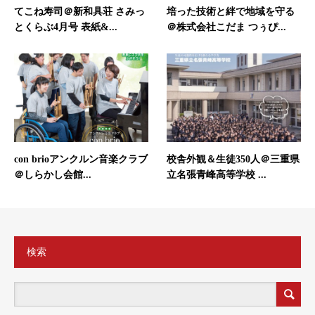
てこね寿司＠新和具荘 さみっ
培った技術と絆で地域を守る
とくらぶ4月号 表紙&...
＠株式会社こだま つぅぴ...
con brioアンクルン音楽クラブ
校舎外観＆生徒350人＠三重県
＠しらかし会館...
立名張青峰高等学校 ...
検索