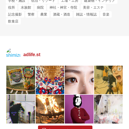
学校・施設
宿泊・リゾート
工場・工房
建築物・インテリア
役所
水族館
病院
神社・神宮・寺院
美容・エステ
記念撮影
警察
農業
酒蔵・酒造
雑誌・情報誌
音楽
飲食店
adlife.st