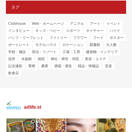
タグ
Clubhouse
Web・ホームページ
アニマル
アート
イベント
インタビュー
キッズ・ベビー
スポーツ
ネイチャー
バイク
パンフ・リーフレット
ファミリー
フラワー
フード
ポスター
ポートレート
モデルハウス
ロケーション
図書館
大人数
学校・施設
宿泊・リゾート
工場・工房
建築物・インテリア
役所
水族館
病院
神社・神宮・寺院
美容・エステ
記念撮影
警察
農業
酒蔵・酒造
雑誌・情報誌
音楽
飲食店
adlife.st