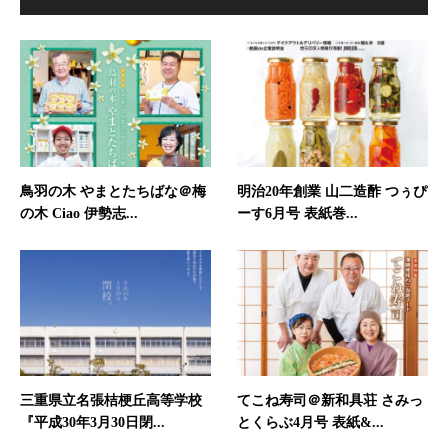
鳥羽の木 やまとたちばな＠梅
明治20年創業 山二造酢 つぅぴ
の木 Ciao 伊勢志...
ーす6月号 表紙巻...
三重県立名張桔梗丘高等学校
てこね寿司＠新和具荘 さみっ
『平成30年3月30日閉...
とくらぶ4月号 表紙&...