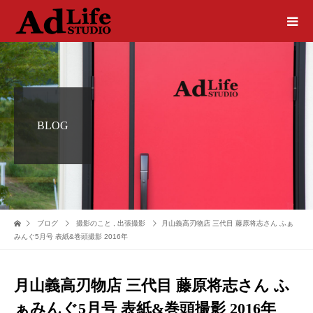
BLOG
ブログ
撮影のこと
,
出張撮影
月山義高刃物店 三代目 藤原将志さん ふぁ
みんぐ5月号 表紙&巻頭撮影 2016年
月山義高刃物店 三代目 藤原将志さん ふ
ぁみんぐ5月号 表紙&巻頭撮影 2016年